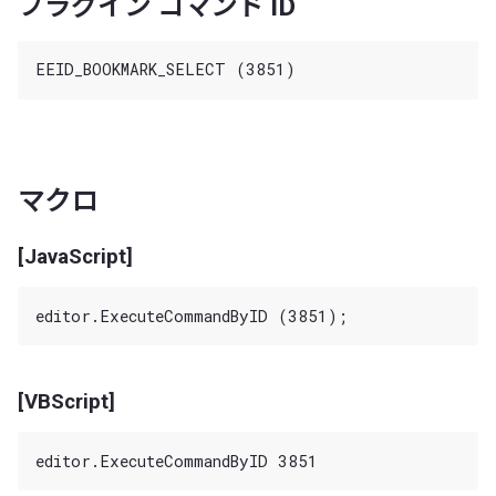
プラグイン コマンド ID
マクロ
[JavaScript]
[VBScript]