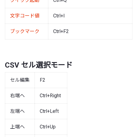
クイック起動
Ctrl+Q
文字コード値
Ctrl+I
ブックマーク
Ctrl+F2
CSV セル選択モード
セル編集
F2
右端へ
Ctrl+Right
左端へ
Ctrl+Left
上端へ
Ctrl+Up