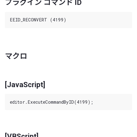
プラグイン コマンド ID
マクロ
[JavaScript]
[VBScript]