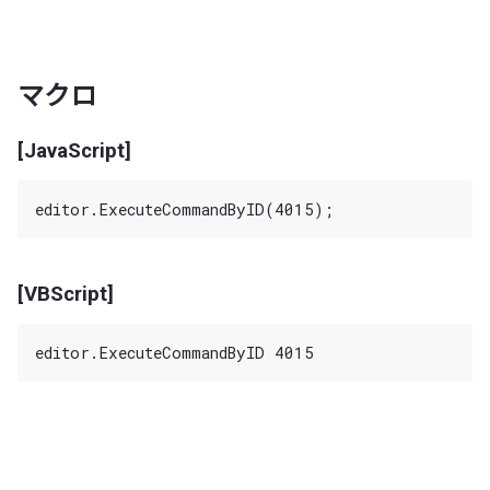
マクロ
[JavaScript]
[VBScript]