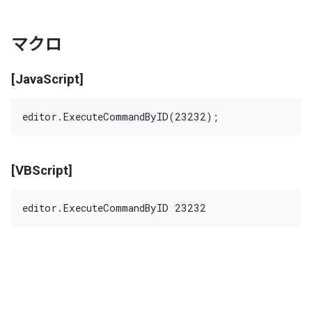
マクロ
[JavaScript]
[VBScript]