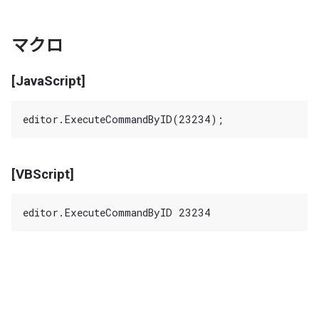
マクロ
[JavaScript]
[VBScript]