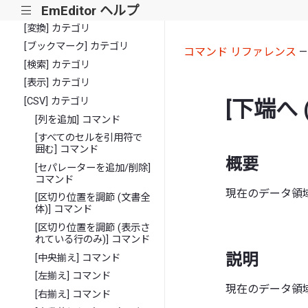
EmEditor ヘルプ
[挿入] カテゴリ
|||
[変換] カテゴリ
[ブックマーク] カテゴリ
コマンド リファレンス
[検索] カテゴリ
[表示] カテゴリ
[CSV] カテゴリ
[下端へ
[列を追加] コマンド
[すべてのセルを引用符で
囲む] コマンド
概要
[セパレーターを追加/削除]
コマンド
現在のデータ領
[区切り位置を調節 (文書全
体)] コマンド
[区切り位置を調節 (表示さ
れている行のみ)] コマンド
説明
[中央揃え] コマンド
[左揃え] コマンド
現在のデータ領
[右揃え] コマンド