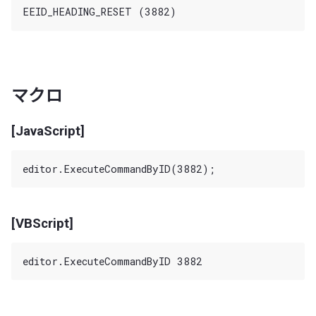
マクロ
[JavaScript]
[VBScript]