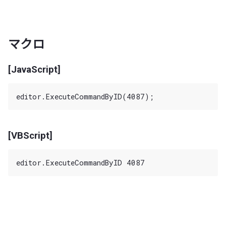
マクロ
[JavaScript]
[VBScript]