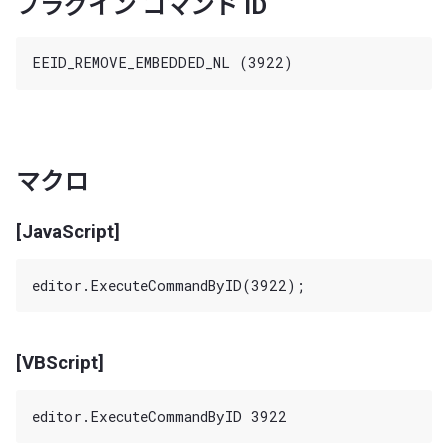
プラグイン コマンド ID
マクロ
[JavaScript]
[VBScript]