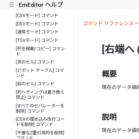
EmEditor ヘルプ
|||
[列の管理] コマンド
[CSVモード] コマンド
コマンド リファレンス
[DSVモード] コマンド
[通常モード] コマンド
[TSVモード] コマンド
[右端へ
[列を移動/コピー] コマン
ド
[次のセル] コマンド
[ピボット テーブル] コマ
概要
ンド
[前のセル] コマンド
現在のデータ領
[列ヘディングは書き換え
禁止] コマンド
[すべてのセパレーターを
削除] コマンド
説明
[CSVの埋め込み改行コー
ドを削除] コマンド
現在のデータ領
[不要な2重引用符を削除]
コマンド