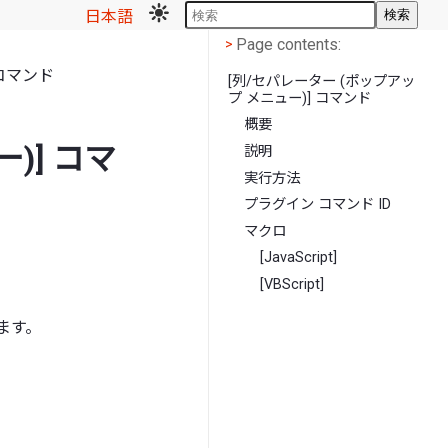
日本語
検索
Page contents
<
Page contents:
>
 コマンド
[列/セパレーター (ポップアッ
プ メニュー)] コマンド
概要
)] コマ
説明
実行方法
プラグイン コマンド ID
マクロ
[JavaScript]
[VBScript]
ます。