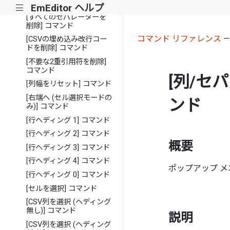
禁止] コマンド
EmEditor ヘルプ
|||
[すべてのセパレーターを
削除] コマンド
コマンド リファレンス
[CSVの埋め込み改行コー
ドを削除] コマンド
[不要な2重引用符を削除]
コマンド
[列/セ
[列幅をリセット] コマンド
[右端へ (セル選択モードの
ンド
み)] コマンド
[行ヘディング 1] コマンド
[行ヘディング 2] コマンド
概要
[行ヘディング 3] コマンド
[行ヘディング 4] コマンド
ポップアップ 
[行ヘディング 0] コマンド
[セルを選択] コマンド
[CSV列を選択 (ヘディング
無し)] コマンド
説明
[CSV列を選択 (ヘディング