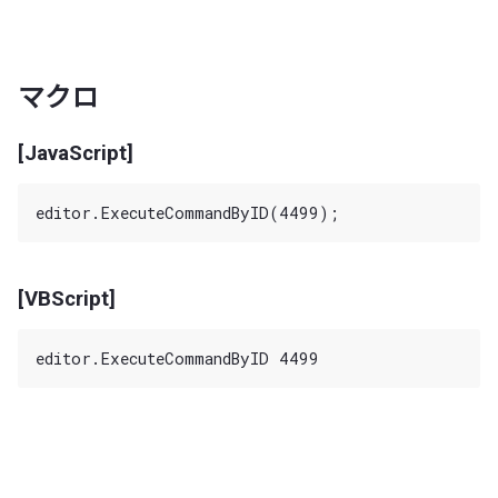
マクロ
[JavaScript]
[VBScript]