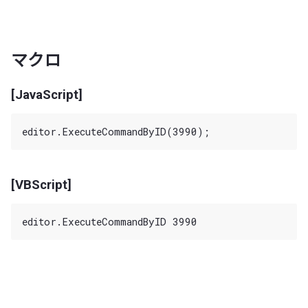
マクロ
[JavaScript]
[VBScript]