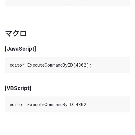
マクロ
[JavaScript]
[VBScript]