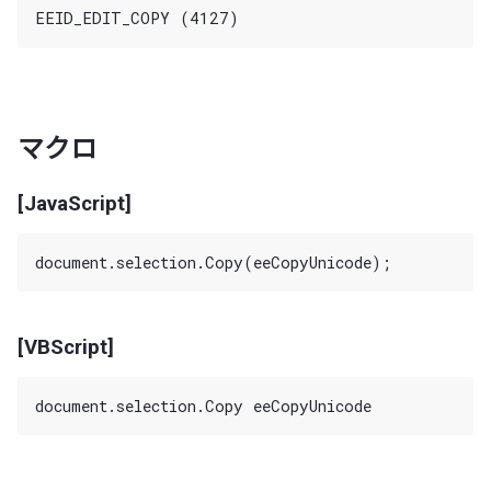
マクロ
[JavaScript]
[VBScript]