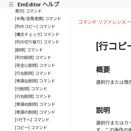
EmEditor ヘルプ
|||
[クリップボードの履歴を
表示] コマンド
[半角/全角変換] コマンド
コマンド リファレンス
[列のコピー] コマンド
[構文チェック] コマンド
[列の切り取り] コマンド
[行コピ
[削除] コマンド
[列の削除] コマンド
[完全に削除] コマンド
概要
[行左削除] コマンド
[単語左削除] コマンド
選択行または現
[行削除] コマンド
[行右削除] コマンド
[単語右削除] コマンド
説明
[単語の削除] コマンド
[1行下へ] コマンド
選択行またはカ
[コピー] コマンド
す。この操作の