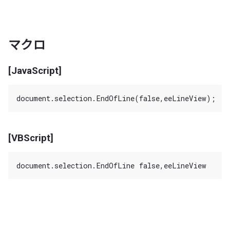
マクロ
[JavaScript]
[VBScript]