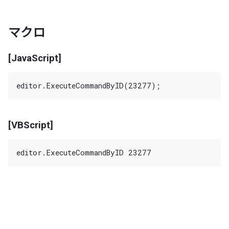
マクロ
[JavaScript]
[VBScript]