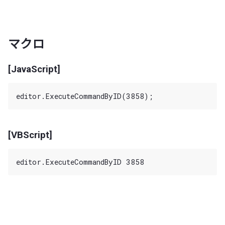
マクロ
[JavaScript]
[VBScript]