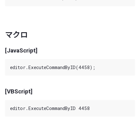
マクロ
[JavaScript]
[VBScript]