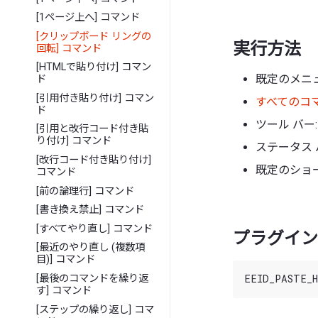
[1ページ上へ] コマンド
[クリップボード リングの
実行方法
回転] コマンド
[HTMLで貼り付け] コマン
既定のメニュ
ド
[引用付き貼り付け] コマン
すべてのコ
ド
ツール バー
[引用と改行コード付き貼
り付け] コマンド
ステータス 
[改行コード付き貼り付け]
既定のショー
コマンド
[前の論理行] コマンド
[書き換え禁止] コマンド
[すべてやり直し] コマンド
プラグイン 
[最近のやり直し (複数項
目)] コマンド
[最後のコマンドを繰り返
す] コマンド
[ステップの繰り返し] コマ