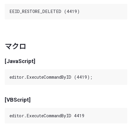
マクロ
[JavaScript]
[VBScript]