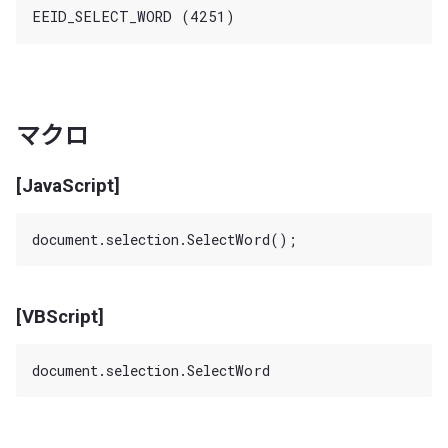
マクロ
[JavaScript]
[VBScript]