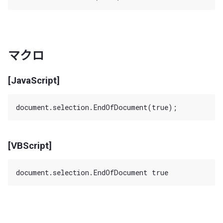
マクロ
[JavaScript]
[VBScript]