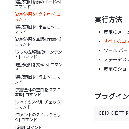
[選択範囲を前のノードへ]
コマンド
[選択範囲を1文字右へ] コ
実行方法
マンド
[選択範囲を1単語右へ] コ
既定のメニュ
マンド
[選択範囲を単語の右端へ]
すべてのコ
コマンド
ツール バー:
[タブの左移動/逆インデン
ト] コマンド
ステータス 
[選択範囲を文頭へ] コマン
既定のショートカ
ド
[選択範囲を1行上へ] コマ
ンド
[文書全体の空白をタブに
変換] コマンド
プラグイン 
[すべてのスペル チェック]
コマンド
[コメントのスペル チェッ
ク] コマンド
[辞書] コマンド