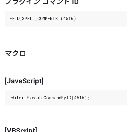
プラグイン コマンド ID
マクロ
[JavaScript]
[VBScript]