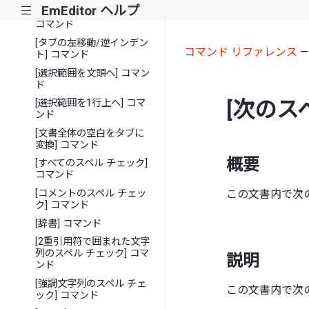
EmEditor ヘルプ
|||
[選択範囲を単語の右端へ]
コマンド
[タブの左移動/逆インデン
コマンド リファレンス
ト] コマンド
[選択範囲を文頭へ] コマン
ド
[次のス
[選択範囲を1行上へ] コマ
ンド
[文書全体の空白をタブに
変換] コマンド
概要
[すべてのスペル チェック]
コマンド
この文書内で次
[コメントのスペル チェッ
ク] コマンド
[辞書] コマンド
[2重引用符で囲まれた文字
列のスペル チェック] コマ
説明
ンド
[強調文字列のスペル チェ
この文書内で次
ック] コマンド