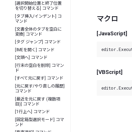
[選択開始位置と終了位置
を切り替える] コマンド
[タブ挿入/インデント] コ
マクロ
マンド
[文書全体のタブを空白に
[JavaScript]
変換] コマンド
[タグ ジャンプ] コマンド
[IMEを開く] コマンド
[文頭へ] コマンド
[行末の空白を削除] コマン
ド
[VBScript]
[すべて元に戻す] コマンド
[元に戻す/やり直しの履歴]
コマンド
[最近を元に戻す (複数項
目)] コマンド
[1行上へ] コマンド
[固定箱型選択モード] コマ
ンド