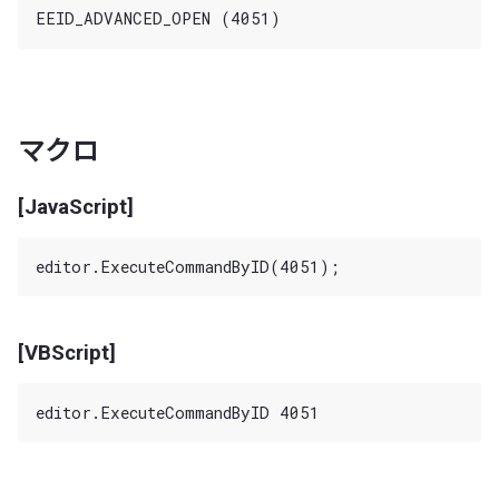
マクロ
[JavaScript]
[VBScript]