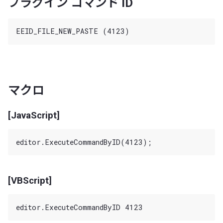
プラグイン コマンド ID
マクロ
[JavaScript]
[VBScript]