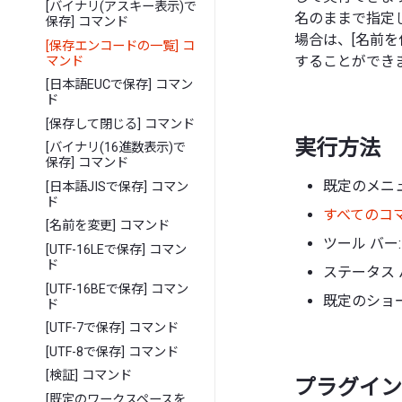
[バイナリ(アスキー表示)で
名のままで指定
保存] コマンド
場合は、[名前を
[保存エンコードの一覧] コ
することができ
マンド
[日本語EUCで保存] コマン
ド
[保存して閉じる] コマンド
実行方法
[バイナリ(16進数表示)で
保存] コマンド
既定のメニュ
[日本語JISで保存] コマン
ド
すべてのコ
[名前を変更] コマンド
ツール バー:
[UTF-16LEで保存] コマン
ド
ステータス 
[UTF-16BEで保存] コマン
既定のショー
ド
[UTF-7で保存] コマンド
[UTF-8で保存] コマンド
[検証] コマンド
プラグイン 
[既定のワークスペースを