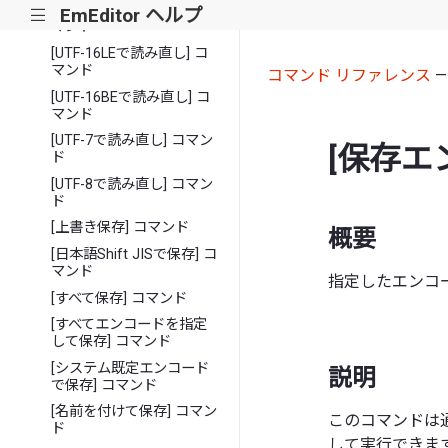
[日本語JISで読み直し] コ
EmEditor ヘルプ
|||
マンド
[UTF-16LEで読み直し] コ
マンド
コマンド リファレンス
[UTF-16BEで読み直し] コ
マンド
[UTF-7で読み直し] コマン
[保存エ
ド
[UTF-8で読み直し] コマン
ド
[上書き保存] コマンド
概要
[日本語Shift JISで保存] コ
マンド
指定したエンコー
[すべて保存] コマンド
[すべてエンコードを指定
して保存] コマンド
[システム既定エンコード
説明
で保存] コマンド
[名前を付けて保存] コマン
このコマンドは
ド
して実行できま