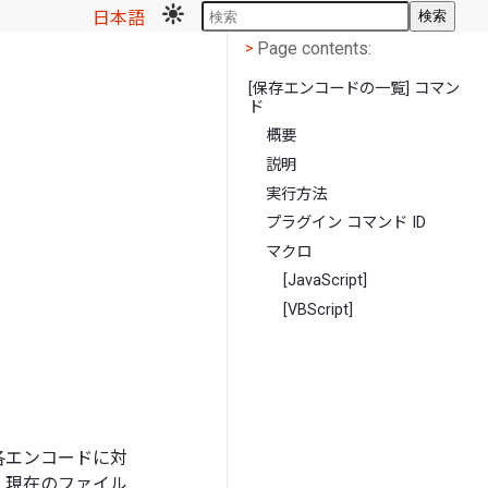
日本語
検索
Page contents
<
Page contents:
>
[保存エンコードの一覧] コマン
ド
概要
説明
実行方法
プラグイン コマンド ID
マクロ
[JavaScript]
[VBScript]
各エンコードに対
、現在のファイル