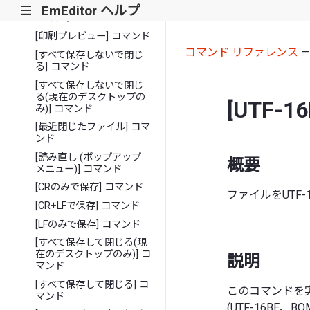
[トレイ アイコンを表示]
EmEditor ヘルプ
|||
コマンド
[印刷プレビュー] コマンド
コマンド リファレンス
[すべて保存しないで閉じ
る] コマンド
[すべて保存しないで閉じ
る(現在のデスクトップの
[UTF-
み)] コマンド
[最近閉じたファイル] コマ
ンド
[読み直し (ポップアップ
概要
メニュー)] コマンド
[CRのみで保存] コマンド
ファイルをUTF-
[CR+LFで保存] コマンド
[LFのみで保存] コマンド
[すべて保存して閉じる(現
在のデスクトップのみ)] コ
説明
マンド
[すべて保存して閉じる] コ
このコマンドを実
マンド
(UTF-16B