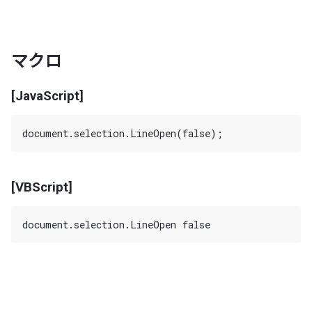
マクロ
[JavaScript]
[VBScript]