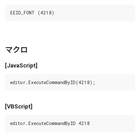
マクロ
[JavaScript]
[VBScript]