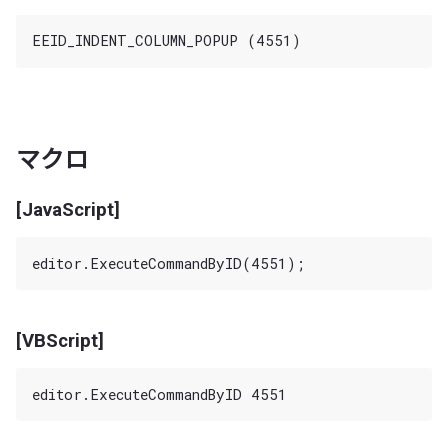
マクロ
[JavaScript]
[VBScript]