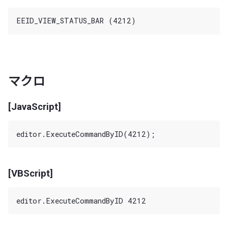
マクロ
[JavaScript]
[VBScript]