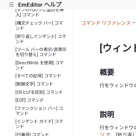
コマンド
EmEditor ヘルプ
|||
[タブの代わりに空白を挿
入] コマンド
コマンド リファレンス
[構文チェック バー] コマ
ンド
[折り返しインデント] コマ
ンド
[ウィン
[ツール バーの表示/非表示
を切り替え] コマンド
[DirectWrite を使用] コマ
ンド
概要
[すべての記号] コマンド
[制御文字] コマンド
行をウィンドウ
[CRとLFを区別] コマンド
[EOF] コマンド
[ファンクション バー] コ
説明
マンド
[インデント ガイド] コマ
ンド
行をウィンドウ
ジ
で、 [折り返
[行番号] コマンド