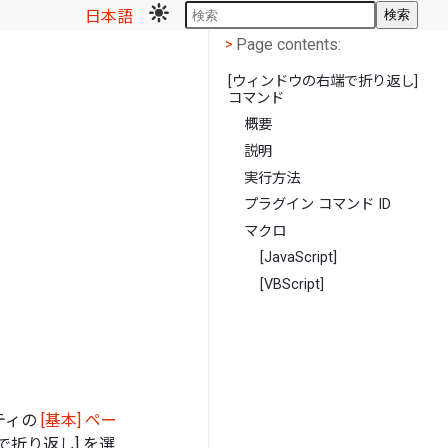
日本語
検索
Page contents
<
Page contents:
>
[ウィンドウの右端で折り返し]
コマンド
概要
ド
説明
実行方法
プラグイン コマンド ID
マクロ
[JavaScript]
[VBScript]
ティの
[基本] ペー
で折り返し] を選