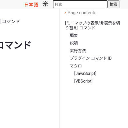
日本語
検索
Page contents
<
Page contents:
>
] コマンド
[ミニマップの表示/非表示を切
り替え] コマンド
概要
コマンド
説明
実行方法
プラグイン コマンド ID
マクロ
[JavaScript]
[VBScript]