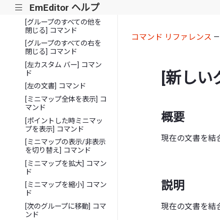
[グループのすべての左を
EmEditor ヘルプ
|||
閉じる] コマンド
[グループのすべての他を
閉じる] コマンド
コマンド リファレンス
[グループのすべての右を
閉じる] コマンド
[左カスタム バー] コマン
[新しい
ド
[左の文書] コマンド
[ミニマップ全体を表示] コ
マンド
概要
[ポイントした時ミニマッ
プを表示] コマンド
現在の文書を結
[ミニマップの表示/非表示
を切り替え] コマンド
[ミニマップを拡大] コマン
ド
説明
[ミニマップを縮小] コマン
ド
現在の文書を結
[次のグループに移動] コマ
ンド