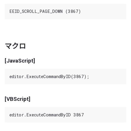
マクロ
[JavaScript]
[VBScript]