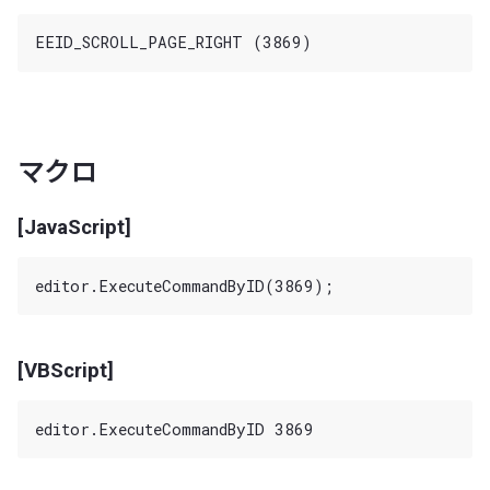
マクロ
[JavaScript]
[VBScript]