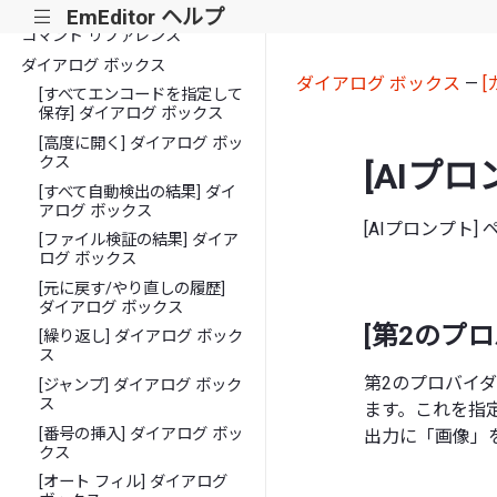
使い方
EmEditor ヘルプ
|||
コマンド リファレンス
ダイアログ ボックス
ダイアログ ボックス
—
[すべてエンコードを指定して
保存] ダイアログ ボックス
[高度に開く] ダイアログ ボッ
クス
[AIプロ
[すべて自動検出の結果] ダイ
アログ ボックス
[AIプロンプト
[ファイル検証の結果] ダイア
ログ ボックス
[元に戻す/やり直しの履歴]
ダイアログ ボックス
[第2のプ
[繰り返し] ダイアログ ボック
ス
第2のプロバイ
[ジャンプ] ダイアログ ボック
ス
ます。これを指
[番号の挿入] ダイアログ ボッ
出力に「画像」
クス
[オート フィル] ダイアログ