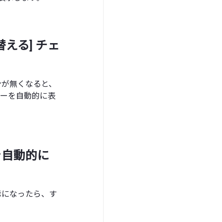
える] チェ
ンが無くなると、
バーを自動的に表
を自動的に
示になったら、す