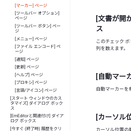
[マーカー] ページ
[ツールバー オプション]
[文書が開
ページ
[ツールバー ボタン] ペー
ス
ジ
[メニュー] ページ
このチェック 
[ファイル エンコード] ペ
列を数えます。
ージ
[通知] ページ
[更新] ページ
[自動マー
[ヘルプ] ページ
[プロキシ] ページ
自動マーカーを
[言語/アイコン] ページ
[スタート ウィンドウのカス
タマイズ] ダイアログ ボック
ス
[カーソル
[EmEditorと関連付け] ダイア
ログ ボックス
[今すぐ (終了時) 履歴をクリ
カーソル位置の