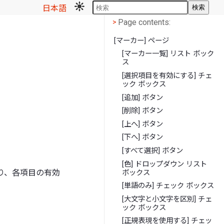
日本語
検索
Page contents
<
Page contents:
>
[マーカー] ページ
[マーカー一覧] リスト ボック
ス
[選択項目を有効にする] チェ
ック ボックス
[追加] ボタン
[削除] ボタン
[上へ] ボタン
[下へ] ボタン
[すべて選択] ボタン
[色] ドロップダウン リスト
り、各項目の有効
ボックス
[単語のみ] チェック ボックス
[大文字と小文字を区別] チェ
ック ボックス
[正規表現を使用する] チェッ