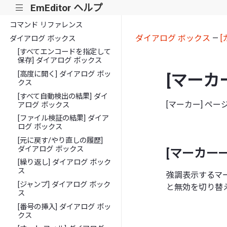
EmEditor ヘルプ
|||
使い方
コマンド リファレンス
ダイアログ ボックス
—
ダイアログ ボックス
[すべてエンコードを指定して
保存] ダイアログ ボックス
[高度に開く] ダイアログ ボッ
[マーカ
クス
[すべて自動検出の結果] ダイ
[マーカー] ペ
アログ ボックス
[ファイル検証の結果] ダイア
ログ ボックス
[元に戻す/やり直しの履歴]
ダイアログ ボックス
[マーカー一
[繰り返し] ダイアログ ボック
ス
強調表示するマ
[ジャンプ] ダイアログ ボック
と無効を切り替
ス
[番号の挿入] ダイアログ ボッ
クス