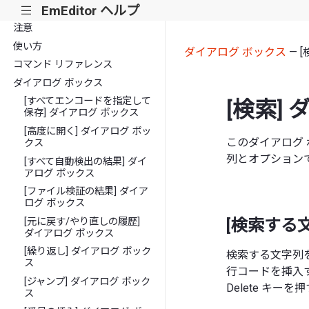
EmEditor ヘルプ
|||
注意
使い方
ダイアログ ボックス
— 
コマンド リファレンス
ダイアログ ボックス
[すべてエンコードを指定して
[検索]
保存] ダイアログ ボックス
[高度に開く] ダイアログ ボッ
このダイアログ
クス
列とオプション
[すべて自動検出の結果] ダイ
アログ ボックス
[ファイル検証の結果] ダイア
ログ ボックス
[元に戻す/やり直しの履歴]
[検索する
ダイアログ ボックス
[繰り返し] ダイアログ ボック
検索する文字列を指
ス
行コードを挿入す
[ジャンプ] ダイアログ ボック
Delete キ
ス