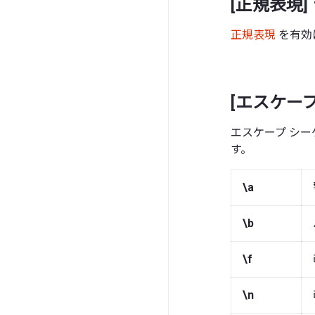
[正規表現]
正規表現
を有効
[エスケープ
エスケープ シ
す。
\a
\b
\f
\n