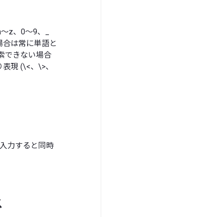
z、0～9、_
場合は常に単語と
索できない場合
 (\<、\>、
を入力すると同時
ス