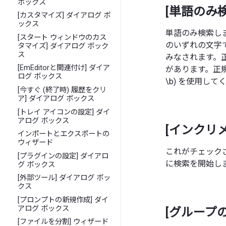
ボックス
[単語のみ
[カスタマイズ] ダイアログ ボ
ックス
単語のみ検索しま
[スタート ウィンドウのカス
のいずれの文字
タマイズ] ダイアログ ボック
ス
みなされます。
[EmEditorと関連付け] ダイア
があります。正規
ログ ボックス
\b) を使用して
[今すぐ (終了時) 履歴をクリ
ア] ダイアログ ボックス
[トレイ アイコンの設定] ダイ
アログ ボックス
[インクリ
インポートとエクスポートの
ウィザード
これがチェックさ
[プラグインの設定] ダイアロ
に検索を開始し
グ ボックス
[外部ツール] ダイアログ ボッ
クス
[プロンプトの新規作成] ダイ
アログ ボックス
[グループ
[ファイルを分割] ウィザード