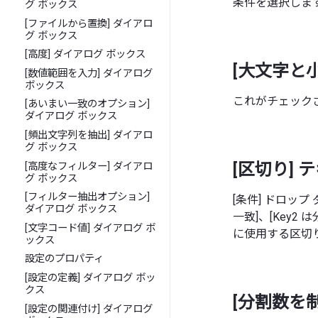
条件を選択しま
グ ボックス
[ファイルから置換] ダイアロ
グ ボックス
[高度] ダイアログ ボックス
[大文字と
[数値範囲を入力] ダイアログ
ボックス
これがチェック
[あいまい一致のオプション]
ダイアログ ボックス
[頻出文字列を抽出] ダイアロ
グ ボックス
[区切り] 
[高度なフィルター] ダイアロ
グ ボックス
[フィルター抽出オプション]
[条件] ドロップ
ダイアログ ボックス
一致]、[Key2
[文字コード値] ダイアログ ボ
に使用する区切
ックス
設定のプロパティ
[設定の定義] ダイアログ ボッ
クス
[分割数を
[設定の関連付け] ダイアログ