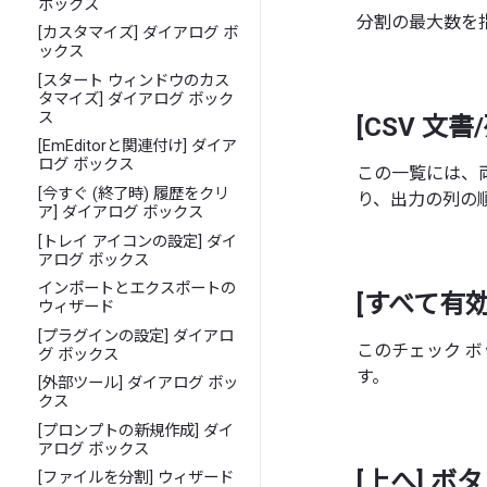
ボックス
分割の最大数を
[カスタマイズ] ダイアログ ボ
ックス
[スタート ウィンドウのカス
タマイズ] ダイアログ ボック
ス
[CSV 文
[EmEditorと関連付け] ダイア
ログ ボックス
この一覧には、
[今すぐ (終了時) 履歴をクリ
り、出力の列の
ア] ダイアログ ボックス
[トレイ アイコンの設定] ダイ
アログ ボックス
インポートとエクスポートの
[すべて有
ウィザード
[プラグインの設定] ダイアロ
このチェック 
グ ボックス
す。
[外部ツール] ダイアログ ボッ
クス
[プロンプトの新規作成] ダイ
アログ ボックス
[上へ] ボ
[ファイルを分割] ウィザード