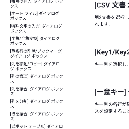
[番号の挿入] ダイアログ ボッ
[CSV 文
クス
[オート フィル] ダイアログ
第2文書を選択し
ボックス
れます。
[特殊文字の入力] ダイアログ
ボックス
[半角/全角変換] ダイアログ
ボックス
[Key1/
[重複行の削除/ブックマーク]
ダイアログ ボックス
[列を移動/コピー] ダイアロ
キー列を選択し
グ ボックス
[列の管理] ダイアログ ボック
ス
[列を結合] ダイアログ ボック
[一意キー]
ス
[列を分割] ダイアログ ボック
キー列の各行が
ス
スを設定するこ
[行を結合] ダイアログ ボック
ス
[ピボット テーブル] ダイアロ