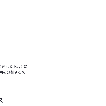
割した Key2 に
文字列を分割するの
ス