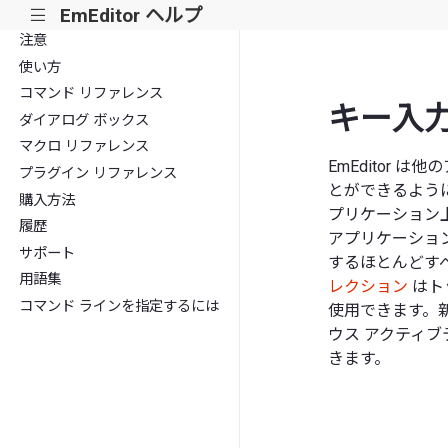
EmEditor ヘルプ
|||
注意
使い方
コマンド リファレンス
キー入
ダイアログ ボックス
マクロ リファレンス
EmEditor
プラグイン リファレンス
とができるよう
購入方法
プリケーション
履歴
アプリケーショ
サポート
するほとんどす
用語集
レクション
はト
コマンド ラインを指定するには
使用できます。
ウス アクティ
きます。