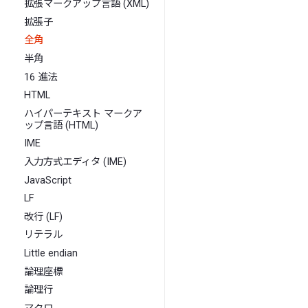
拡張マークアップ言語 (XML)
拡張子
全角
半角
16 進法
HTML
ハイパーテキスト マークア
ップ言語 (HTML)
IME
入力方式エディタ (IME)
JavaScript
LF
改行 (LF)
リテラル
Little endian
論理座標
論理行