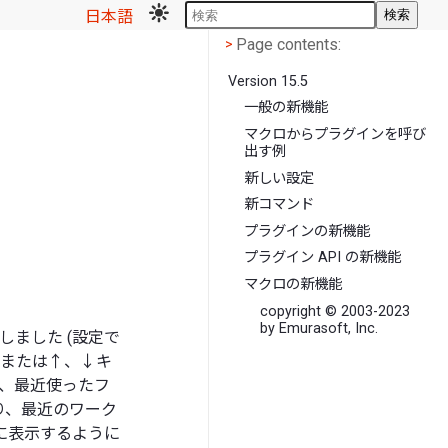
日本語
検索
Page contents
<
Page contents:
>
Version 15.5
一般の新機能
マクロからプラグインを呼び
出す例
新しい設定
新コマンド
プラグインの新機能
プラグイン API の新機能
マクロの新機能
copyright © 2003-2023
by Emurasoft, Inc.
しました (設定で
、または↑、↓キ
ス)、最近使ったフ
り、最近のワーク
に表示するように