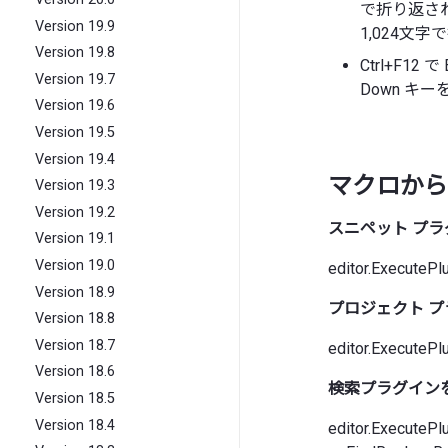
で折り返さ
Version 19.9
1,024文
Version 19.8
Ctrl+F12
Version 19.7
Down 
Version 19.6
Version 19.5
Version 19.4
マクロから
Version 19.3
Version 19.2
スニペット プラ
Version 19.1
Version 19.0
editor.ExecutePlu
Version 18.9
プロジェクト 
Version 18.8
Version 18.7
editor.ExecutePlu
Version 18.6
検索プラグイン
Version 18.5
Version 18.4
editor.ExecutePl