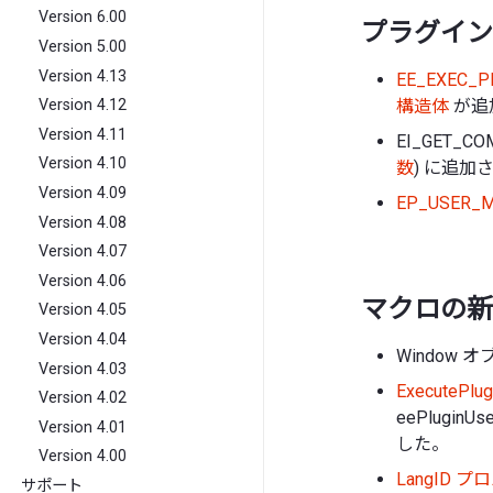
Version 6.00
プラグイン 
Version 5.00
Version 4.13
EE_EXEC_
構造体
が追
Version 4.12
Version 4.11
EI_GET_C
Version 4.10
数
) に追加
Version 4.09
EP_USER
Version 4.08
Version 4.07
Version 4.06
マクロの新
Version 4.05
Version 4.04
Window 
Version 4.03
ExecutePl
Version 4.02
eePluginU
Version 4.01
した。
Version 4.00
LangID 
サポート