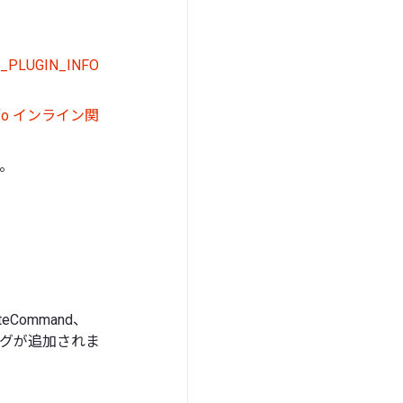
_PLUGIN_INFO
_Info インライン関
。
teCommand、
ath フラグが追加されま