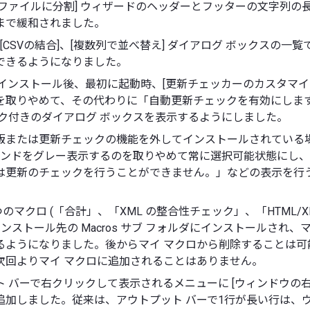
数ファイルに分割] ウィザードのヘッダーとフッターの文字列の
文字まで緩和されました。
、[CSVの結合]、[複数列で並べ替え] ダイアログ ボックスの一
できるようになりました。
or をインストール後、最初に起動時、[更新チェッカーのカスタマイ
を取りやめて、その代わりに「自動更新チェックを有効にしま
ンク付きのダイアログ ボックスを表示するようにしました。
版または更新チェックの機能を外してインストールされている場
コマンドをグレー表示するのを取りやめて常に選択可能状態にし
は更新のチェックを行うことができません。」などの表示を行
つのマクロ (「合計」、「XML の整合性チェック」、「HTML/X
インストール先の Macros サブ フォルダにインストールされ、
るようになりました。後からマイ マクロから削除することは可
次回よりマイ マクロに追加されることはありません。
ト バーで右クリックして表示されるメニューに [ウィンドウの右
追加しました。従来は、アウトプット バーで1行が長い行は、