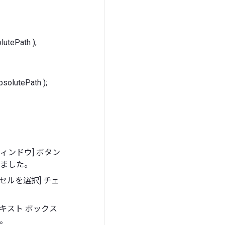
lutePath );
bsolutePath );
ウィンドウ] ボタン
ました。
でセルを選択] チェ
テキスト ボックス
た。