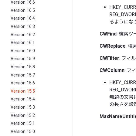
Version 16.6
HKEY_CUR
Version 16.5
REG_DW
Version 16.4
るようにな
Version 16.3
CWFind
: 検索ツ
Version 16.2
Version 16.1
CWReplace
: 
Version 16.0
CWFilter
: フィ
Version 15.9
Version 15.8
CWColumn
: フ
Version 15.7
HKEY_CUR
Version 15.6
REG_DW
Version 15.5
無題の文書
Version 15.4
の長さを設
Version 15.3
Version 15.2
MaxNameUntitl
Version 15.1
Version 15.0