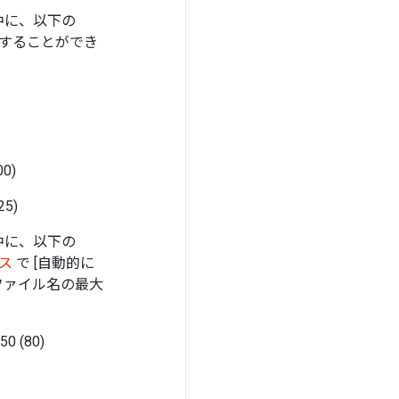
キーの中に、以下の
更することができ
0)
5)
キーの中に、以下の
クス
で [自動的に
ファイル名の最大
 (80)