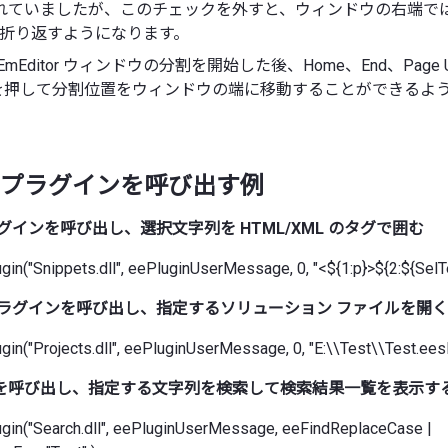
れていましたが、このチェックを外すと、ウィンドウの右端で
字で折り返すようになります。
 で EmEditor ウィンドウの分割を開始した後、Home、End、Page 
キーを押して分割位置をウィンドウの端に移動することができるよ
プラグインを呼び出す例
グインを呼び出し、選択文字列を HTML/XML のタグで囲む
gin("Snippets.dll", eePluginUserMessage, 0, "<${1:p}>${2:${SelT
プラグインを呼び出し、指定するソリューション ファイルを開く
gin("Projects.dll", eePluginUserMessage, 0, "E:\\Test\\Test.eesln
を呼び出し、指定する文字列を検索して検索結果一覧を表示す
ugin("Search.dll", eePluginUserMessage, eeFindReplaceCase |