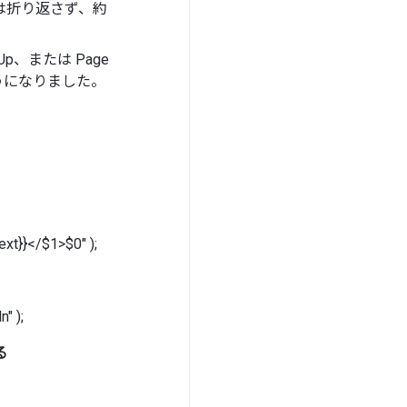
は折り返さず、約
Up、または Page
うになりました。
ext}}</$1>$0" );
" );
る