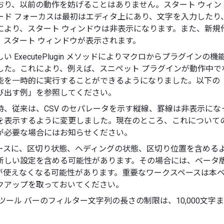
おり、以前の動作を妨げることはありません。スタート ウィン
ード フォーカスは最初はエディタ上にあり、文字を入力したり
により、スタート ウィンドウは非表示になります。また、新規
、スタート ウィンドウが表示されます。
い ExecutePlugin メソッドによりマクロからプラグインの
した。これにより、例えば、スニペット プラグインが動作中で
能を一時的に実行することができるようになりました。以下の
び出す例」を参照してください。
時、従来は、CSV のセパレータを示す縦線、罫線は非表示にな
を表示するように変更しました。現在のところ、これについて
が必要な場合にはお知らせください。
ースに、区切り状態、ヘディングの状態、区切り位置を含める
新しい設定を含める可能性があります。その場合には、ベータ
が使えなくなる可能性があります。重要なワークスペースは本
クアップを取っておいてください。
ツール バーのフィルター文字列の長さの制限は、10,000文字