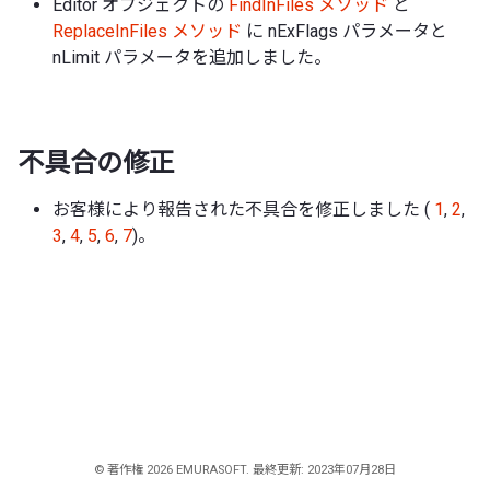
Editor オブジェクトの
FindInFiles メソッド
と
ReplaceInFiles メソッド
に nExFlags パラメータと
nLimit パラメータを追加しました。
不具合の修正
お客様により報告された不具合を修正しました (
1
,
2
,
3
,
4
,
5
,
6
,
7
)。
© 著作権 2026 EMURASOFT. 最終更新: 2023年07月28日