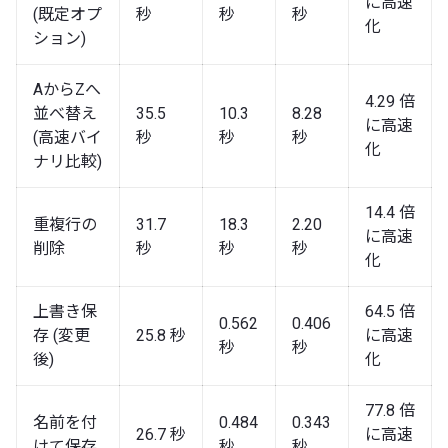
に高速
(既定オプ
秒
秒
秒
化
ション)
AからZへ
4.29 倍
並べ替え
35.5
10.3
8.28
に高速
(高速バイ
秒
秒
秒
化
ナリ比較)
14.4 倍
重複行の
31.7
18.3
2.20
に高速
削除
秒
秒
秒
化
上書き保
64.5 倍
0.562
0.406
存 (変更
25.8 秒
に高速
秒
秒
後)
化
77.8 倍
名前を付
0.484
0.343
26.7 秒
に高速
けて保存
秒
秒