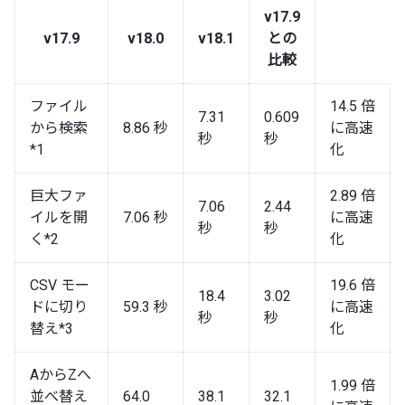
v17.9
v17.9
v18.0
v18.1
との
比較
ファイル
14.5 倍
7.31
0.609
から検索
8.86 秒
に高速
秒
秒
*1
化
巨大ファ
2.89 倍
7.06
2.44
イルを開
7.06 秒
に高速
秒
秒
く*2
化
CSV モー
19.6 倍
18.4
3.02
ドに切り
59.3 秒
に高速
秒
秒
替え*3
化
AからZへ
1.99 倍
並べ替え
64.0
38.1
32.1