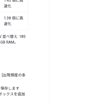
1.45 倍に高
速化
1.38 倍に高
速化
V 並べ替え: 185
32GB RAM。
、[出現頻度の多
を保存します
 ボックスを追加