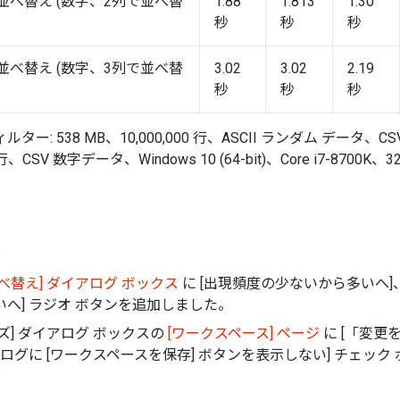
で並べ替え (数字、2列で並べ替
1.88
1.813
1.30
秒
秒
秒
で並べ替え (数字、3列で並べ替
3.02
3.02
2.19
秒
秒
秒
ルター: 538 MB、10,000,000 行、ASCII ランダム データ、CS
 行、CSV 数字データ、Windows 10 (64-bit)、Core i7-8700K、
べ替え] ダイアログ ボックス
に [出現頻度の少ないから多いへ]
へ] ラジオ ボタンを追加しました。
ズ] ダイアログ ボックスの
[ワークスペース] ページ
に [「変更
ログに [ワークスペースを保存] ボタンを表示しない] チェック