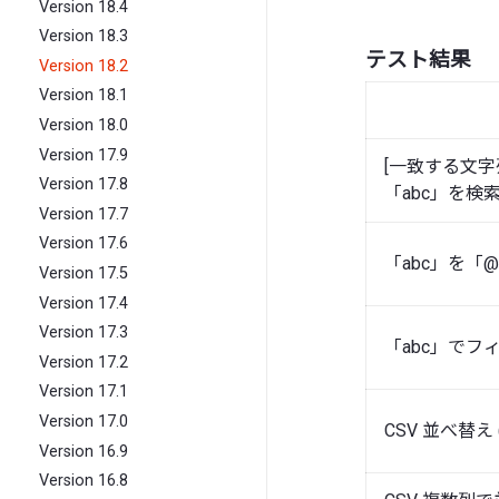
Version 18.4
Version 18.3
テスト結果
Version 18.2
Version 18.1
Version 18.0
Version 17.9
[一致する文字
Version 17.8
「abc」を検
Version 17.7
Version 17.6
「abc」を「
Version 17.5
Version 17.4
Version 17.3
「abc」でフ
Version 17.2
Version 17.1
Version 17.0
CSV 並べ替え
Version 16.9
Version 16.8