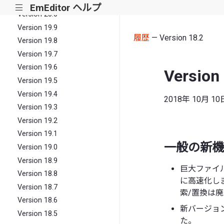
Version 20.1
EmEditor ヘルプ
|||
Version 20.0
Version 19.9
履歴
— Version 18.2
Version 19.8
Version 19.7
Version 19.6
Version
Version 19.5
Version 19.4
2018年 10月 10
Version 19.3
Version 19.2
Version 19.1
一般の新機
Version 19.0
Version 18.9
巨大ファイ
Version 18.8
に高速化し
Version 18.7
索/置換は
Version 18.6
新バージョ
Version 18.5
た。