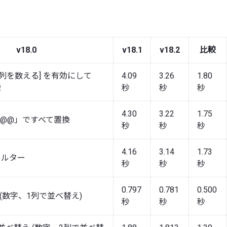
v18.0
v18.1
v18.2
比較
列を数える] を有効にして
4.09
3.26
1.80
索
秒
秒
秒
4.30
3.22
1.75
@@@」ですべて置換
秒
秒
秒
4.16
3.14
1.73
ィルター
秒
秒
秒
0.797
0.781
0.500
 (数字、1列で並べ替え)
秒
秒
秒