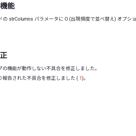
機能
ッドの strColumns パラメータに O (出現頻度で並べ替え) オ
正
プの機能が動作しない不具合を修正しました。
り報告された不具合を修正しました (
1
)。